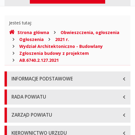
górne
Gdzie
Jesteś tutaj:
jesteśmy
Strona główna
Obwieszczenia, ogłoszenia
Ogłoszenia
2021 r.
Wydział Architektoniczno - Budowlany
Zgłoszenia budowy z projektem
AB.6740.2.127.2021
Menu
INFORMACJE PODSTAWOWE
główne
RADA POWIATU
ZARZĄD POWIATU
KIEROWNICTWO URZĘDU