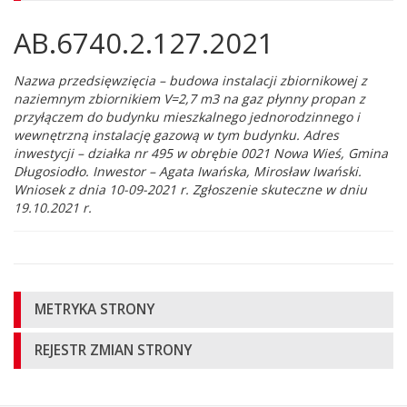
AB.6740.2.127.2021
Główna
treść
strony
Nazwa przedsięwzięcia – budowa instalacji zbiornikowej z
naziemnym zbiornikiem V=2,7 m3 na gaz płynny propan z
przyłączem do budynku mieszkalnego jednorodzinnego i
wewnętrzną instalację gazową w tym budynku. Adres
inwestycji – działka nr 495 w obrębie 0021 Nowa Wieś, Gmina
Długosiodło. Inwestor – Agata Iwańska, Mirosław Iwański.
Wniosek z dnia 10-09-2021 r. Zgłoszenie skuteczne w dniu
19.10.2021 r.
Informacje
METRYKA STRONY
o
REJESTR ZMIAN STRONY
stronie