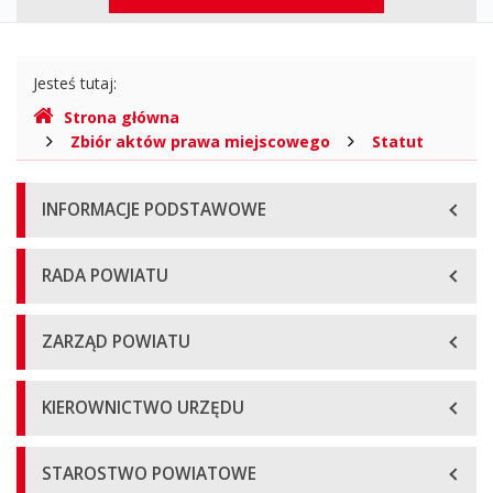
górne
Gdzie
Jesteś tutaj:
jesteśmy
Strona główna
Zbiór aktów prawa miejscowego
Statut
Menu
INFORMACJE PODSTAWOWE
główne
RADA POWIATU
ZARZĄD POWIATU
KIEROWNICTWO URZĘDU
STAROSTWO POWIATOWE