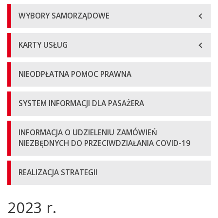
WYBORY SAMORZĄDOWE
KARTY USŁUG
NIEODPŁATNA POMOC PRAWNA
SYSTEM INFORMACJI DLA PASAŻERA
INFORMACJA O UDZIELENIU ZAMÓWIEŃ
NIEZBĘDNYCH DO PRZECIWDZIAŁANIA COVID-19
REALIZACJA STRATEGII
2023 r.
Główna
treść