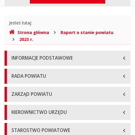
górne
Gdzie
Jesteś tutaj:
jesteśmy
Strona główna
Raport o stanie powiatu
2023 r.
Menu
INFORMACJE PODSTAWOWE
główne
RADA POWIATU
ZARZĄD POWIATU
KIEROWNICTWO URZĘDU
STAROSTWO POWIATOWE