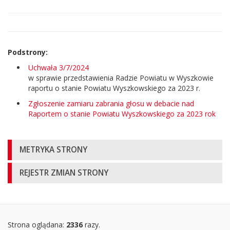
strony
Podstrony:
Uchwała 3/7/2024
w sprawie przedstawienia Radzie Powiatu w Wyszkowie
raportu o stanie Powiatu Wyszkowskiego za 2023 r.
Zgłoszenie zamiaru zabrania głosu w debacie nad
Raportem o stanie Powiatu Wyszkowskiego za 2023 rok
Informacje
METRYKA STRONY
o
REJESTR ZMIAN STRONY
stronie
Oglądalność
strony
Strona oglądana:
2336
razy.